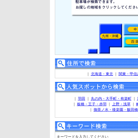
｜
北海道・東北
｜
関東・甲信
｜
羽田
｜
丸の内・大手町・有楽町
｜
｜
板橋・王子・赤羽
｜
上野・浅草
｜
｜
御茶ノ水・後楽園・飯田橋
キーワードを入力してください