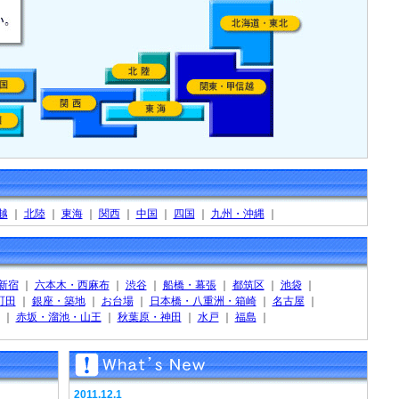
越
｜
北陸
｜
東海
｜
関西
｜
中国
｜
四国
｜
九州・沖縄
｜
新宿
｜
六本木・西麻布
｜
渋谷
｜
船橋・幕張
｜
都筑区
｜
池袋
｜
町田
｜
銀座・築地
｜
お台場
｜
日本橋・八重洲・箱崎
｜
名古屋
｜
｜
赤坂・溜池・山王
｜
秋葉原・神田
｜
水戸
｜
福島
｜
2011.12.1