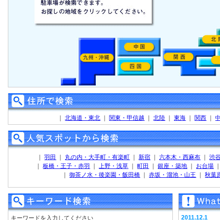
｜
北海道・東北
｜
関東・甲信越
｜
北陸
｜
東海
｜
関西
｜
｜
羽田
｜
丸の内・大手町・有楽町
｜
新宿
｜
六本木・西麻布
｜
渋
｜
板橋・王子・赤羽
｜
上野・浅草
｜
町田
｜
銀座・築地
｜
お台場
｜
御茶ノ水・後楽園・飯田橋
｜
赤坂・溜池・山王
｜
秋葉
2011.12.1
キーワードを入力してください