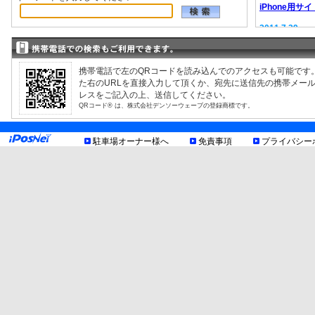
iPhone用サイ
2011.7.29
EV充電器情報
2008.9.12
駐車場検索サ
携帯電話で左のQRコードを読み込んでのアクセスも可能です
た右のURLを直接入力して頂くか、宛先に送信先の携帯メー
レスをご記入の上、送信してください。
QRコード® は、株式会社デンソーウェーブの登録商標です。
駐車場オーナー様へ
免責事項
プライバシー