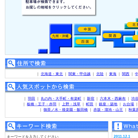
｜
北海道・東北
｜
関東・甲信越
｜
北陸
｜
東海
｜
関西
｜
｜
羽田
｜
丸の内・大手町・有楽町
｜
新宿
｜
六本木・西麻布
｜
渋
｜
板橋・王子・赤羽
｜
上野・浅草
｜
町田
｜
銀座・築地
｜
お台場
｜
御茶ノ水・後楽園・飯田橋
｜
赤坂・溜池・山王
｜
秋葉
2011.12.1
キーワードを入力してください