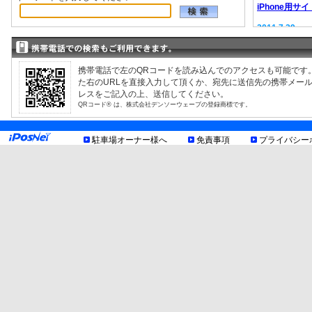
iPhone用サイ
2011.7.29
EV充電器情報
2008.9.12
駐車場検索サ
携帯電話で左のQRコードを読み込んでのアクセスも可能です
た右のURLを直接入力して頂くか、宛先に送信先の携帯メー
レスをご記入の上、送信してください。
QRコード® は、株式会社デンソーウェーブの登録商標です。
駐車場オーナー様へ
免責事項
プライバシー