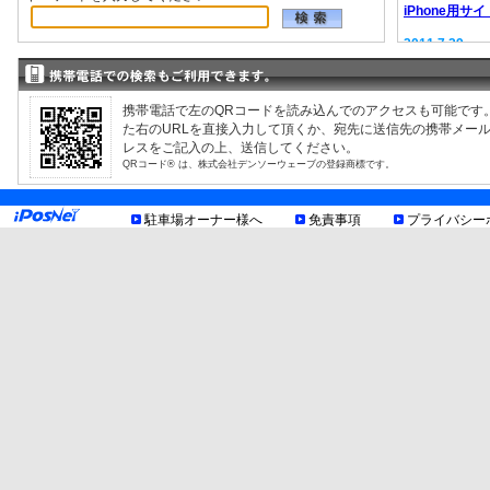
iPhone用サイ
2011.7.29
EV充電器情報
2008.9.12
駐車場検索サ
携帯電話で左のQRコードを読み込んでのアクセスも可能です
た右のURLを直接入力して頂くか、宛先に送信先の携帯メー
レスをご記入の上、送信してください。
QRコード® は、株式会社デンソーウェーブの登録商標です。
駐車場オーナー様へ
免責事項
プライバシー