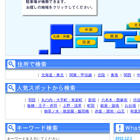
｜
北海道・東北
｜
関東・甲信越
｜
北陸
｜
東海
｜
関西
｜
｜
羽田
｜
丸の内・大手町・有楽町
｜
新宿
｜
六本木・西麻布
｜
渋
｜
板橋・王子・赤羽
｜
上野・浅草
｜
町田
｜
銀座・築地
｜
お台場
｜
御茶ノ水・後楽園・飯田橋
｜
赤坂・溜池・山王
｜
秋葉
2011.12.1
キーワードを入力してください