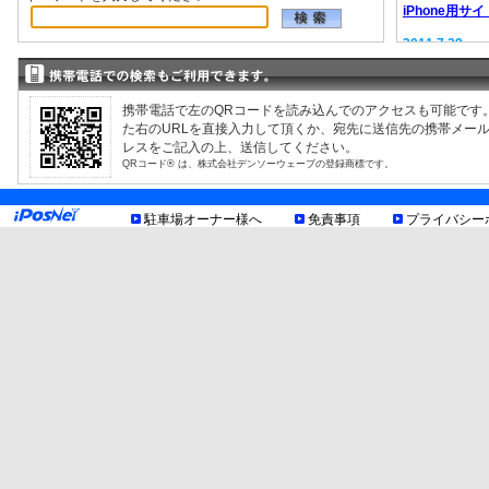
iPhone用サイ
2011.7.29
EV充電器情報
2008.9.12
駐車場検索サ
携帯電話で左のQRコードを読み込んでのアクセスも可能です
た右のURLを直接入力して頂くか、宛先に送信先の携帯メー
レスをご記入の上、送信してください。
QRコード® は、株式会社デンソーウェーブの登録商標です。
駐車場オーナー様へ
免責事項
プライバシー