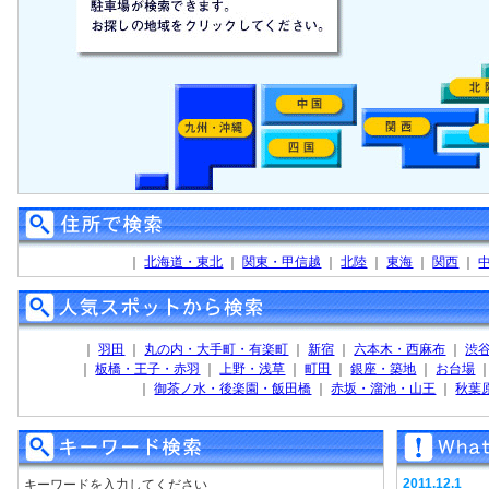
｜
北海道・東北
｜
関東・甲信越
｜
北陸
｜
東海
｜
関西
｜
｜
羽田
｜
丸の内・大手町・有楽町
｜
新宿
｜
六本木・西麻布
｜
渋
｜
板橋・王子・赤羽
｜
上野・浅草
｜
町田
｜
銀座・築地
｜
お台場
｜
御茶ノ水・後楽園・飯田橋
｜
赤坂・溜池・山王
｜
秋葉
2011.12.1
キーワードを入力してください