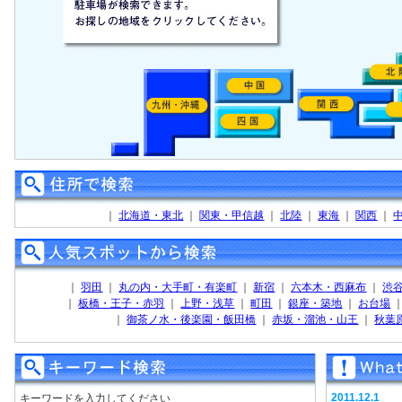
｜
北海道・東北
｜
関東・甲信越
｜
北陸
｜
東海
｜
関西
｜
｜
羽田
｜
丸の内・大手町・有楽町
｜
新宿
｜
六本木・西麻布
｜
渋
｜
板橋・王子・赤羽
｜
上野・浅草
｜
町田
｜
銀座・築地
｜
お台場
｜
御茶ノ水・後楽園・飯田橋
｜
赤坂・溜池・山王
｜
秋葉
2011.12.1
キーワードを入力してください