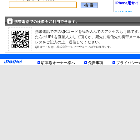
iPhone用サイ
2011.7.29
EV充電器情報
2008.9.12
駐車場検索サ
携帯電話で左のQRコードを読み込んでのアクセスも可能です
た右のURLを直接入力して頂くか、宛先に送信先の携帯メー
レスをご記入の上、送信してください。
QRコード® は、株式会社デンソーウェーブの登録商標です。
駐車場オーナー様へ
免責事項
プライバシー