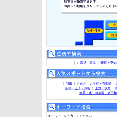
｜
北海道・東北
｜
関東・甲信
｜
羽田
｜
丸の内・大手町・有楽町
｜
｜
板橋・王子・赤羽
｜
上野・浅草
｜
｜
御茶ノ水・後楽園・飯田橋
キーワードを入力してください