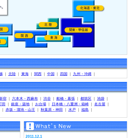
越
｜
北陸
｜
東海
｜
関西
｜
中国
｜
四国
｜
九州・沖縄
｜
新宿
｜
六本木・西麻布
｜
渋谷
｜
船橋・幕張
｜
都筑区
｜
池袋
｜
町田
｜
銀座・築地
｜
お台場
｜
日本橋・八重洲・箱崎
｜
名古屋
｜
｜
赤坂・溜池・山王
｜
秋葉原・神田
｜
水戸
｜
福島
｜
2011.12.1