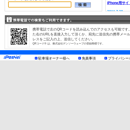
iPhone用サイ
2011.7.29
EV充電器情報
2008.9.12
駐車場検索サ
携帯電話で左のQRコードを読み込んでのアクセスも可能です
た右のURLを直接入力して頂くか、宛先に送信先の携帯メー
レスをご記入の上、送信してください。
QRコード® は、株式会社デンソーウェーブの登録商標です。
駐車場オーナー様へ
免責事項
プライバシー