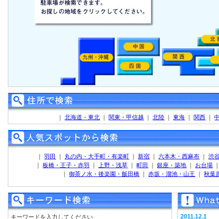
｜
北海道・東北
｜
関東・甲信越
｜
北陸
｜
東海
｜
関西
｜
｜
羽田
｜
丸の内・大手町・有楽町
｜
新宿
｜
六本木・西麻布
｜
渋
｜
板橋・王子・赤羽
｜
上野・浅草
｜
町田
｜
銀座・築地
｜
お台場
｜
御茶ノ水・後楽園・飯田橋
｜
赤坂・溜池・山王
｜
秋葉
2011.12.1
キーワードを入力してください