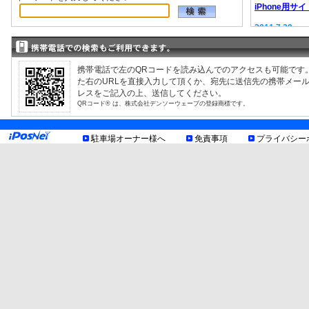
iPhone用サイ
2011.7.29
EV充電器情報
2008.9.12
駐車場検索サ
携帯電話で左のQRコードを読み込んでのアクセスも可能です
た右のURLを直接入力して頂くか、宛先に送信先の携帯メー
レスをご記入の上、送信してください。
QRコード® は、株式会社デンソーウェーブの登録商標です。
駐車場オーナー様へ
免責事項
プライバシー