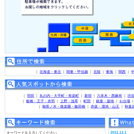
｜
北海道・東北
｜
関東・甲信越
｜
北陸
｜
東海
｜
関西
｜
｜
羽田
｜
丸の内・大手町・有楽町
｜
新宿
｜
六本木・西麻布
｜
渋
｜
板橋・王子・赤羽
｜
上野・浅草
｜
町田
｜
銀座・築地
｜
お台場
｜
御茶ノ水・後楽園・飯田橋
｜
赤坂・溜池・山王
｜
秋葉
2011.12.1
キーワードを入力してください