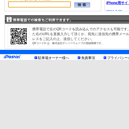
iPhone用サイ
2011.7.29
EV充電器情報
2008.9.12
駐車場検索サ
携帯電話で左のQRコードを読み込んでのアクセスも可能です
た右のURLを直接入力して頂くか、宛先に送信先の携帯メー
レスをご記入の上、送信してください。
QRコード® は、株式会社デンソーウェーブの登録商標です。
駐車場オーナー様へ
免責事項
プライバシー