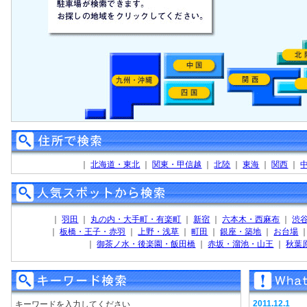
｜
北海道・東北
｜
関東・甲信越
｜
北陸
｜
東海
｜
関西
｜
｜
羽田
｜
丸の内・大手町・有楽町
｜
新宿
｜
六本木・西麻布
｜
渋
｜
板橋・王子・赤羽
｜
上野・浅草
｜
町田
｜
銀座・築地
｜
お台場
｜
御茶ノ水・後楽園・飯田橋
｜
赤坂・溜池・山王
｜
秋葉
2011.12.1
キーワードを入力してください