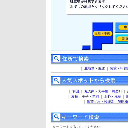
｜
北海道・東北
｜
関東・甲信
｜
羽田
｜
丸の内・大手町・有楽町
｜
｜
板橋・王子・赤羽
｜
上野・浅草
｜
｜
御茶ノ水・後楽園・飯田橋
キーワードを入力してください