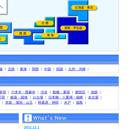
越
｜
北陸
｜
東海
｜
関西
｜
中国
｜
四国
｜
九州・沖縄
｜
新宿
｜
六本木・西麻布
｜
渋谷
｜
船橋・幕張
｜
都筑区
｜
池袋
｜
町田
｜
銀座・築地
｜
お台場
｜
日本橋・八重洲・箱崎
｜
名古屋
｜
｜
赤坂・溜池・山王
｜
秋葉原・神田
｜
水戸
｜
福島
｜
2011.12.1