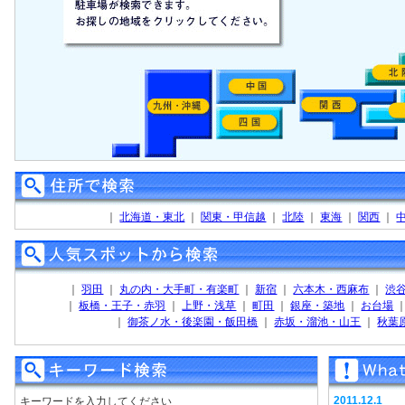
｜
北海道・東北
｜
関東・甲信越
｜
北陸
｜
東海
｜
関西
｜
｜
羽田
｜
丸の内・大手町・有楽町
｜
新宿
｜
六本木・西麻布
｜
渋
｜
板橋・王子・赤羽
｜
上野・浅草
｜
町田
｜
銀座・築地
｜
お台場
｜
御茶ノ水・後楽園・飯田橋
｜
赤坂・溜池・山王
｜
秋葉
2011.12.1
キーワードを入力してください