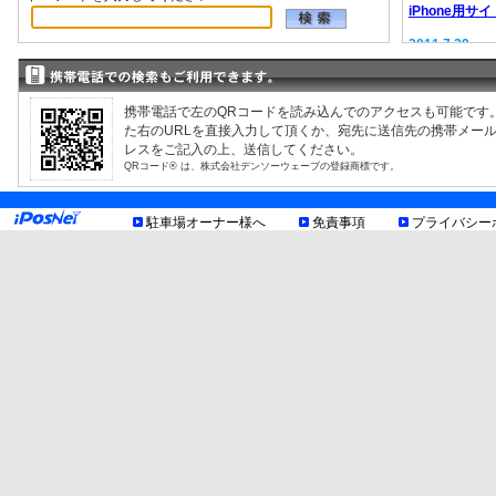
iPhone用サイ
2011.7.29
EV充電器情報
2008.9.12
駐車場検索サ
携帯電話で左のQRコードを読み込んでのアクセスも可能です
た右のURLを直接入力して頂くか、宛先に送信先の携帯メー
レスをご記入の上、送信してください。
QRコード® は、株式会社デンソーウェーブの登録商標です。
駐車場オーナー様へ
免責事項
プライバシー