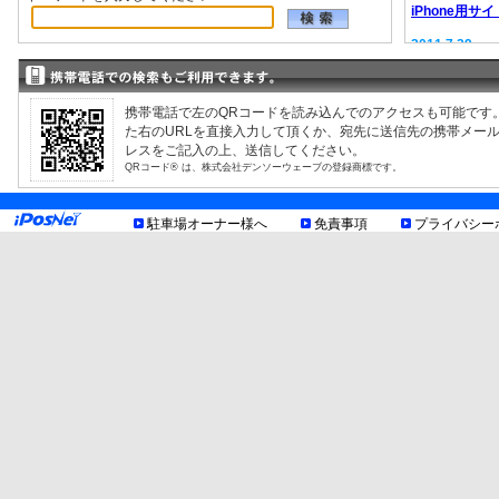
iPhone用サイ
2011.7.29
EV充電器情報
2008.9.12
駐車場検索サ
携帯電話で左のQRコードを読み込んでのアクセスも可能です
た右のURLを直接入力して頂くか、宛先に送信先の携帯メー
レスをご記入の上、送信してください。
QRコード® は、株式会社デンソーウェーブの登録商標です。
駐車場オーナー様へ
免責事項
プライバシー