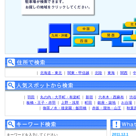
｜
北海道・東北
｜
関東・甲信越
｜
北陸
｜
東海
｜
関西
｜
｜
羽田
｜
丸の内・大手町・有楽町
｜
新宿
｜
六本木・西麻布
｜
渋
｜
板橋・王子・赤羽
｜
上野・浅草
｜
町田
｜
銀座・築地
｜
お台場
｜
御茶ノ水・後楽園・飯田橋
｜
赤坂・溜池・山王
｜
秋葉
2011.12.1
キーワードを入力してください