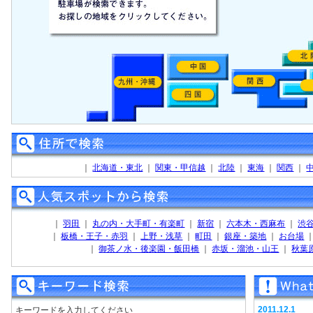
｜
北海道・東北
｜
関東・甲信越
｜
北陸
｜
東海
｜
関西
｜
｜
羽田
｜
丸の内・大手町・有楽町
｜
新宿
｜
六本木・西麻布
｜
渋
｜
板橋・王子・赤羽
｜
上野・浅草
｜
町田
｜
銀座・築地
｜
お台場
｜
御茶ノ水・後楽園・飯田橋
｜
赤坂・溜池・山王
｜
秋葉
2011.12.1
キーワードを入力してください