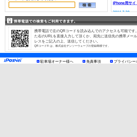
iPhone用サイ
2011.7.29
EV充電器情報
2008.9.12
駐車場検索サ
携帯電話で左のQRコードを読み込んでのアクセスも可能です
た右のURLを直接入力して頂くか、宛先に送信先の携帯メー
レスをご記入の上、送信してください。
QRコード® は、株式会社デンソーウェーブの登録商標です。
駐車場オーナー様へ
免責事項
プライバシー