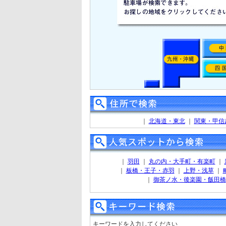
｜
北海道・東北
｜
関東・甲信
｜
羽田
｜
丸の内・大手町・有楽町
｜
｜
板橋・王子・赤羽
｜
上野・浅草
｜
｜
御茶ノ水・後楽園・飯田橋
キーワードを入力してください