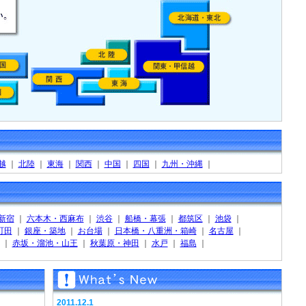
越
｜
北陸
｜
東海
｜
関西
｜
中国
｜
四国
｜
九州・沖縄
｜
新宿
｜
六本木・西麻布
｜
渋谷
｜
船橋・幕張
｜
都筑区
｜
池袋
｜
町田
｜
銀座・築地
｜
お台場
｜
日本橋・八重洲・箱崎
｜
名古屋
｜
｜
赤坂・溜池・山王
｜
秋葉原・神田
｜
水戸
｜
福島
｜
2011.12.1